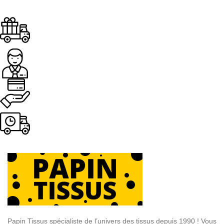
Livraison offerte
Dès 89.00€ d'achat
Assistance
Paiement sécurisé.
Livraison rapide
Sous 24H à 48H ouvrables
Papin Tissus spécialiste de l’univers des tissus depuis 1990 ! Vous