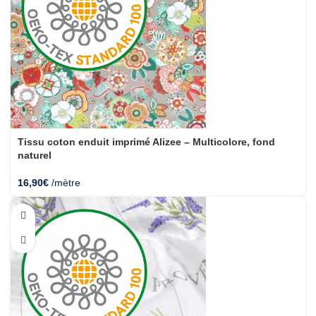
Tissu coton enduit imprimé Alizee – Multicolore, fond
naturel
16,90
€
/mètre