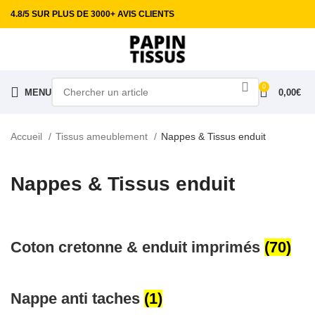
4.8/5 SUR PLUS DE 3000+ AVIS CLIENTS
0
MENU
0,00
€
Accueil
Tissus ameublement
Nappes & Tissus enduit
Nappes & Tissus enduit
Coton cretonne & enduit imprimés
(70)
Nappe anti taches
(1)