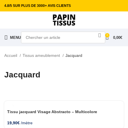
4.8/5 SUR PLUS DE 3000+ AVIS CLIENTS
0
MENU
0,00
€
Accueil
Tissus ameublement
Jacquard
Jacquard
Tissu jacquard Visage Abstracto – Multicolore
19,90
€
/mètre